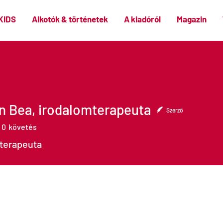
KIDS
Alkotók & történetek
A kiadóról
Magazin
n Bea, irodalomterapeuta
Szerző
0
követés
a, irodalomterapeuta
terapeuta