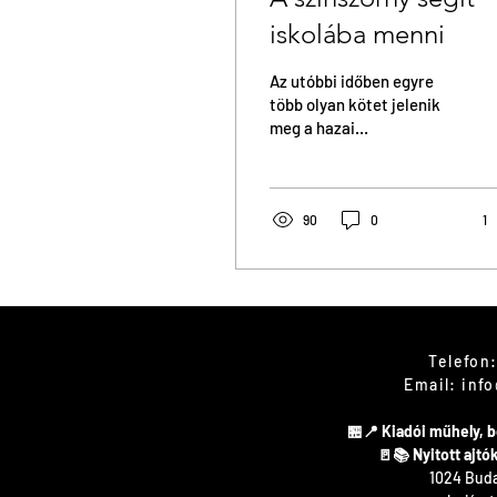
iskolába menni
Az utóbbi időben egyre
több olyan kötet jelenik
meg a hazai
gyerekkönyvpiacon,
amely az érzelmi
intelligencia fejlesztését
segíti. Az...
90
0
1
Kapcsol
Telefon:
Email:
info
🏪📍 Kiadói műhely,
​🚪📚 Nyitott ajt
1024 Budap