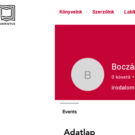
Könyveink
Szerzőink
Labi
Boczá
0
követő
Boczán Be
irodalom
Events
Adatlap