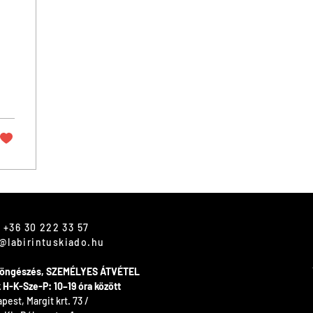
at
 +36 30 222 33 57
@labirintuskiado.hu
 böngészés, SZEMÉLYES ÁTVÉTEL
ók H-K-Sze-P: 10–19 óra között
est, Margit krt. 73 /