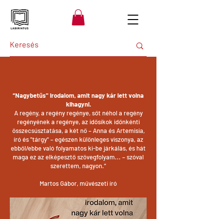
“Nagybetűs" irodalom, amit nagy kár lett volna
kihagyni.
A regény, a regény regénye, sőt néhol a regény
regényének a regénye, az idősíkok időnkénti
összecsúsztatása, a két nő – Anna és Artemisia,
író és "tárgy" – egészen különleges viszonya, az
ebből/ebbe való folyamatos ki-be járkálás, és hát
maga ez az elképesztő szövegfolyam... – szóval
szerettem, nagyon.”
Martos Gábor, művészeti író