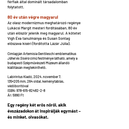
férfiak által dominált társadalomban
folytatott.
80 év után végre magyarul
Az olasz modernizmus meghatározó regénye
Lukácsi Margit mesteri fordításában, 80 év
után először jelenik meg magyarul. A kötetet
Vígh Éva tanulmánya és Susan Sontag
előszava kíséri (fordította Lázár Júlia).
Címlapján Artemisia Gentileschi emblematikus
Jáhel és Siséra
című festménye látható, amely a
budapesti Szépművészeti Múzeum állandó
kiállításán megtekinthető.
Labirintus Kiadó, 2024. november 7.
135×205 mm, 264 oldal, keménytáblás,
védőborítóval
ISBN: 978-615-82482-2-8
Ár: 5990 Ft
Egy regény két erős nőről, akik
évszázadokon át inspirálják egymást –
és minket, olvasókat.