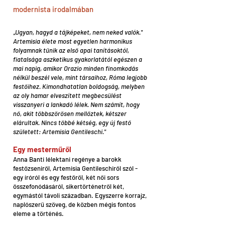
modernista irodalmában
„Ugyan, hagyd a tájképeket, nem neked valók."
Artemisia élete most egyetlen harmonikus
folyamnak tűnik az első apai tanításoktól,
fiatalsága aszketikus gyakorlatától egészen a
mai napig, amikor Orazio minden finomkodás
nélkül beszél vele, mint társaihoz, Róma legjobb
festőihez. Kimondhatatlan boldogság, melyben
az oly hamar elveszített megbecsülést
visszanyeri a lankadó lélek. Nem számít, hogy
nő, akit többszörösen mellőztek, kétszer
elárultak. Nincs többé kétség, egy új festő
született: Artemisia Gentileschi."
Egy mesterműről
Anna Banti lélektani regénye a barokk
festőzseniről, Artemisia Gentileschiről szól -
egy íróról és egy festőről, két női sors
összefonódásáról, sikertörténetről két,
egymástól távoli században. Egyszerre korrajz,
naplószerű szöveg, de közben mégis fontos
eleme a történés.