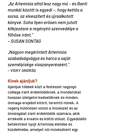
„Az Artemisia attól lesz nagy mű – és Banti
munkái között is egyedi –, hogy kettős a
sorsa, az elveszített és újraalkotott
könyvé. Soha ilyen erősen nem jutott
kifejezésre a regényíró szenvedélye a
főhőse iránt."
– SUSAN SONTAG
„Nagyon megérintett Artemisia
szabadságvágya és harca a saját
személyisége visszanyeréséért."
– VISKY ANDRÁS
Kinek ajánljuk?
Ajánljuk többek közt a festészet ragyogó
csillaga iránt érdeklődőknek, a mondatokat
hosszan ízlelgetni kedvelőknek és minden,
önmaga erejéből kitörő, teremtő nőnek. A
regény különösen vonzó a művészet és az
önvizsgálat iránt érdeklődők számára, akik
értékelik a kreatív és költői stílust. Egyedülálló
betekintést nyújt Artemisia életébe és
küzdelmébe, amelyet női művészként egy