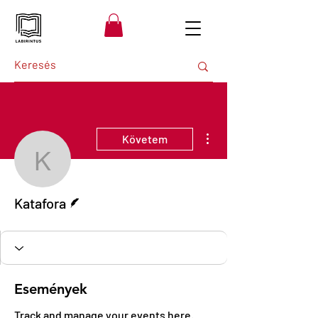
További műveletek
Követem
Katafora
Szerző
Katafora
Események
Track and manage your events here.