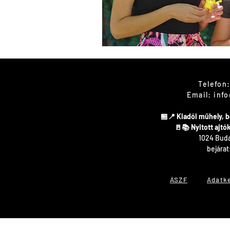
Kapcsol
Telefon:
Email:
info
🏪📍 Kiadói műhely,
​🚪📚 Nyitott ajt
1024 Budap
bejárat
ÁSZF
Adatk