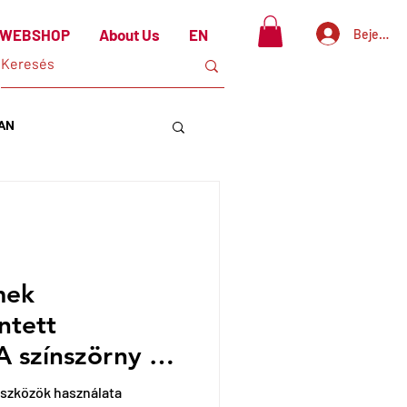
WEBSHOP
About Us
EN
Bejelent
TAN
mek
ntett
 színszörny és
ínes tábori hét
szközök használata