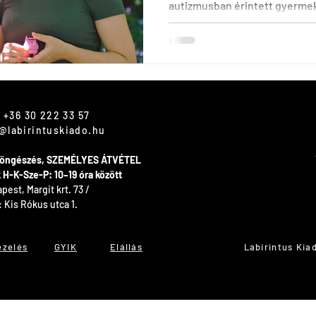
autizmusban érintett gyerme
at
 +36 30 222 33 57
@labirintuskiado.hu
 böngészés, SZEMÉLYES ÁTVÉTEL
ók H-K-Sze-P: 10–19 óra között
est, Margit krt. 73 /
: Kis Rókus utca 1.
ezelés
GYIK
Elállás
Labirintus Kia