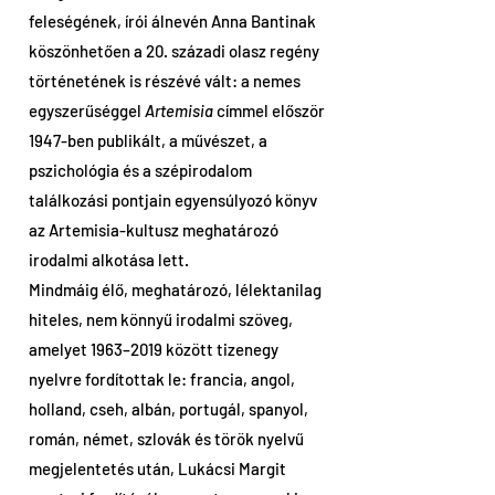
feleségének, írói álnevén Anna Bantinak
köszönhetően a 20. századi olasz regény
történetének is részévé vált: a nemes
egyszerűséggel
Artemisia
címmel először
1947-ben publikált, a művészet, a
pszichológia és a szépirodalom
találkozási pontjain egyensúlyozó könyv
az Artemisia-kultusz meghatározó
irodalmi alkotása lett.
Mindmáig élő, meghatározó, lélektanilag
hiteles, nem könnyű irodalmi szöveg,
amelyet 1963–2019 között tizenegy
nyelvre fordítottak le: francia, angol,
holland, cseh, albán, portugál, spanyol,
román, német, szlovák és török nyelvű
megjelentetés után, Lukácsi Margit