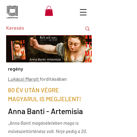
regény
Lukácsi Margit
fordításában
80 ÉV UTÁN VÉGRE
MAGYARUL IS MEGJELENT!
Anna Banti - Artemisia
„
Anna Banti magánéletében maga is
művészettörténész volt, férje pedig a 20.