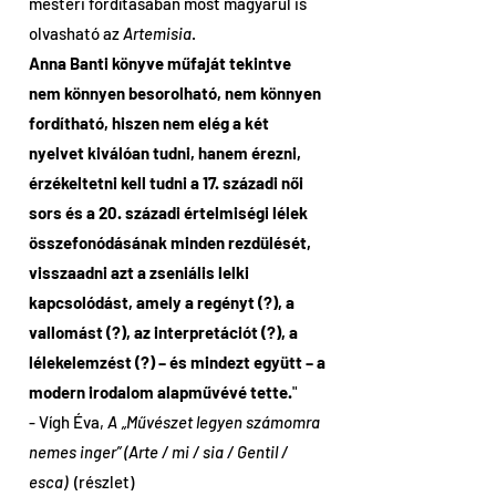
mesteri fordításában most magyarul is
olvasható az
Artemisia
.
Anna Banti könyve műfaját tekintve
nem könnyen besorolható, nem könnyen
fordítható, hiszen nem elég a két
nyelvet kiválóan tudni, hanem érezni,
érzékeltetni kell tudni a 17. századi női
sors és a 20. századi értelmiségi lélek
összefonódásának minden rezdülését,
visszaadni azt a zseniális lelki
kapcsolódást, amely a regényt (?), a
vallomást (?), az interpretációt (?), a
lélekelemzést (?) – és mindezt együtt – a
modern irodalom alapművévé tette.
"
- Vígh Éva,
A „Művészet legyen számomra
nemes inger” (Arte / mi / sia / Gentil /
esca)
(részlet)