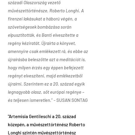
századi Olaszország vezető
művészettörténésze, Roberto Longhi. A
firenzei lakásukat a háború végén, a
szövetségesek bombázása során
elpusztították, és Banti elveszítette a
regény kéziratát. Újraírta a könyvet,
amennyire csak emlékezett rá, és ebbe az
újraírásba beleszőtte azt a meditációt is,
hogy milyen érzés egy éppen befejezett
regényt elveszíteni, majd emlékezetből
újraírni. Szerintem ez a 20. század egyik
legnagyobb olasz, sőt európai regénye –
és teljesen ismeretlen.
” - SUSAN SONTAG
"Artemisia Gentileschi a 20. század
közepén, a művészettörténész Roberto
Longhi szintén művészettörténész