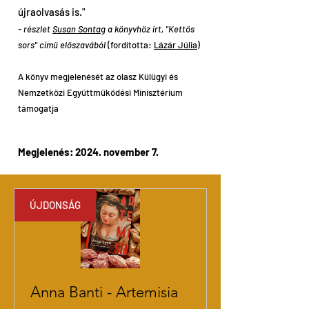
újraolvasás is."
-
részlet
Susan Sontag
a könyvhöz írt, "Kettős
sors" című előszavából
(fordította:
Lázár Júlia
)
A könyv megjelenését az olasz Külügyi és
Nemzetközi Együttműködési Minisztérium
támogatja
Megjelenés: 2024. november 7.
ÚJDONSÁG
Anna Banti - Artemisia