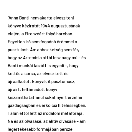
"Anna Banti nem akarta elveszíteni
könyve kéziratát 1944 augusztusának
elején, a Firenzéért folyó harcban.
Egyetlen író sem fogadná örömmel a
pusztulást. Ám ahhoz kétség sem fér,
hogy az Artemisia attól lesz nagy mű – és
Banti munkái között is egyedi –, hogy
kettős a sorsa, az elveszített és
újraalkotott könyvé. A posztumusz,
újraírt, feltámadott könyv
kiszámíthatatlanul sokat nyert érzelmi
gazdagságban és erkölcsi hitelességben.
Talán ettől lett az irodalom metaforája.
Na és az olvasásé, az aktív olvasásé – ami
legértékesebb formájában persze