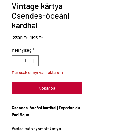
Vintage kártya |
Csendes-óceáni
kardhal
Szokásos
Akciós
 2390 Ft 
1195 Ft
ár
ár
Mennyiség
*
Már csak ennyi van raktáron: 1
Kosárba
Csendes-óceáni kardhal | Espadon du
Pacifique
Vastag mélynyomott kártya