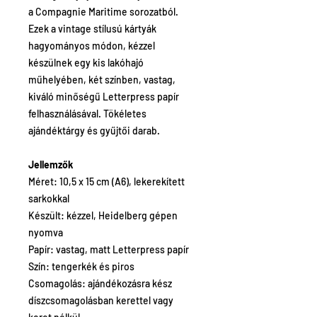
a Compagnie Maritime sorozatból.
Ezek a vintage stílusú kártyák
hagyományos módon, kézzel
készülnek egy kis lakóhajó
műhelyében, két színben, vastag,
kiváló minőségű Letterpress papír
felhasználásával. Tökéletes
ajándéktárgy és gyűjtői darab.
Jellemzők
Méret: 10,5 x 15 cm (A6), lekerekített
sarkokkal
Készült: kézzel, Heidelberg gépen
nyomva
Papír: vastag, matt Letterpress papír
Szín: tengerkék és piros
Csomagolás: ajándékozásra kész
díszcsomagolásban kerettel vagy