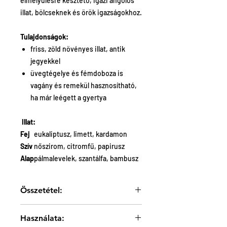
elmélyülésre késztető, igazi angolos
illat, bölcseknek és örök igazságokhoz.
Tulajdonságok:
friss, zöld növényes illat, antik
jegyekkel
üvegtégelye és fémdoboza is
vagány és remekül hasznosítható,
ha már leégett a gyertya
Illat:
Fej
eukaliptusz, limett, kardamon
Szív
nőszirom, citromfű, papirusz
Alap
pálmalevelek, szantálfa, bambusz
Összetétel:
szójaviasz, páros pamut kanóccal
Használata:
70 gramm