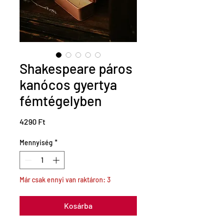
Shakespeare páros
kanócos gyertya
fémtégelyben
Ár
4290 Ft
Mennyiség
*
Már csak ennyi van raktáron: 3
Kosárba