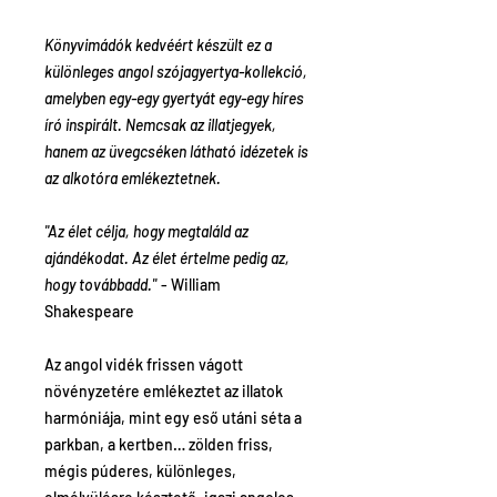
Könyvimádók kedvéért készült ez a
különleges angol szójagyertya-kollekció,
amelyben egy-egy gyertyát egy-egy híres
író inspirált. Nemcsak az illatjegyek,
hanem az üvegcséken látható idézetek is
az alkotóra emlékeztetnek.
"Az élet célja, hogy megtaláld az
ajándékodat. Az élet értelme pedig az,
hogy továbbadd."
- William
Shakespeare
Az angol vidék frissen vágott
növényzetére emlékeztet az illatok
harmóniája, mint egy eső utáni séta a
parkban, a kertben… zölden friss,
mégis púderes, különleges,