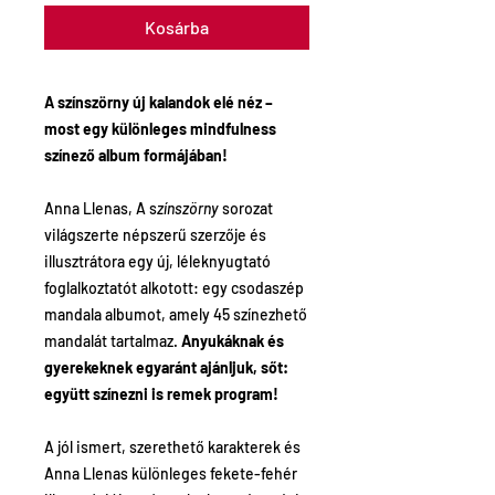
Kosárba
A színszörny új kalandok elé néz –
most egy különleges mindfulness
színező album formájában!
Anna Llenas, A s
zínszörny
sorozat
világszerte népszerű szerzője és
illusztrátora egy új, léleknyugtató
foglalkoztatót alkotott: egy csodaszép
mandala albumot, amely 45 színezhető
mandalát tartalmaz.
Anyukáknak és
gyerekeknek egyaránt ajánljuk, sőt:
együtt színezni is remek program!
A jól ismert, szerethető karakterek és
Anna Llenas különleges fekete-fehér