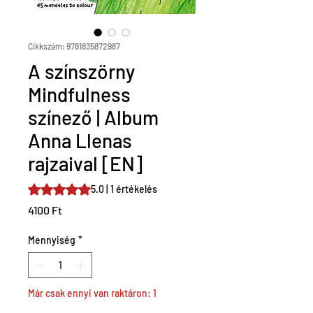
Cikkszám: 9781835872987
A színszörny
Mindfulness
színező | Album
Anna Llenas
rajzaival [EN]
Rating is 5.0 out of five stars based on 1 review
5.0 | 1 értékelés
Ár
4100 Ft
Mennyiség
*
Már csak ennyi van raktáron: 1