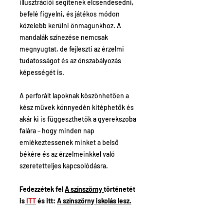
illusztrációi segítenek elcsendesedni,
befelé figyelni, és játékos módon
közelebb kerülni önmagunkhoz. A
mandalák színezése nemcsak
megnyugtat, de fejleszti az érzelmi
tudatosságot és az önszabályozás
képességét is.
A perforált lapoknak köszönhetően a
kész művek könnyedén kitéphetők és
akár ki is függeszthetők a gyerekszoba
falára – hogy minden nap
emlékeztessenek minket a belső
békére és az érzelmeinkkel való
szeretetteljes kapcsolódásra.
Fedezzétek fel
A színszörny
történetét
is
ITT
és itt:
A színszörny iskolás lesz.