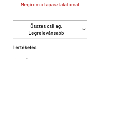
Megírom a tapasztalatomat
Összes csillag,
Legrelevánsabb
1 értékelés
Jancsik
•
2025. máj. 20.
Patrícia
5 csillagot kapott az 5-ből.
Egyszerűen
fantasztikus!
Megérkezett a színező! ❤️
Egyszerűen fantasztikus! 😊
külön örülök, hogy minden
oldal külön van, mert filctollal
színezek mostanában és így
nem pazarolom el az egyik