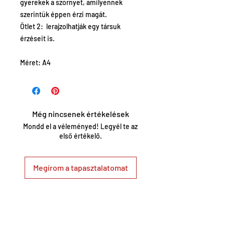
gyerekek a szörnyet, amilyennek
szerintük éppen érzi magát.
Ötlet 2: lerajzolhatják egy társuk
érzéseit is.
Méret: A4
Még nincsenek értékelések
Mondd el a véleményed! Legyél te az
első értékelő.
Megírom a tapasztalatomat