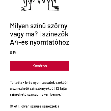
Milyen színű szörny
vagy ma? | színezők
A4-es nyomtatóhoz
Ár
0 Ft
Kosárba
Töltsétek le és nyomtassatok ezekből
a színezhető színszörnyekből! (2 fajta
színezhető színszörny van benne.)
Ötlet 1: olyan színűre színezzék a