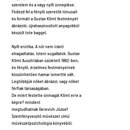
szerelem és a vágy nyílt ünneplése.
Fedezd fel a fénylő szeretők tónusait
és formáit a Gustav Klimt festményét
ábrázoló, újrahasznosított anyagokból
készült tote baggel.
Nyílt erotika. A női nem iránti
elragadtatás. Isteni sugallatok. Gustav
Klimt Ausztriában született 1862-ben,
és fénylő, érzelmes festményeinek
köszönhetően hamar ismertté vált.
Legtöbbjük nőket ábrázol, vagy nőket
férfiak társaságában.
De miért festette önmagát Klimt erre a
képre? mindent
megtudhatnak Gerevich József
Szemfényvesztő művészet című
művészetpszichológia könyvéből.