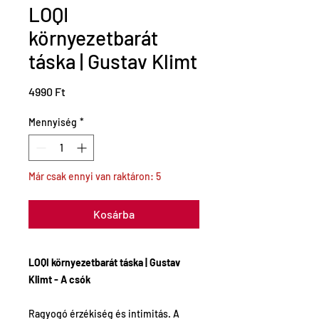
LOQI
környezetbarát
táska | Gustav Klimt
Ár
4990 Ft
Mennyiség
*
Már csak ennyi van raktáron: 5
Kosárba
LOQI környezetbarát táska | Gustav
Klimt - A csók
Ragyogó érzékiség és intimitás. A