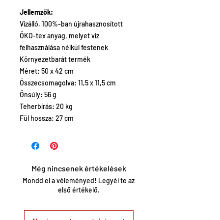
Jellemzők:
Vízálló, 100%-ban újrahasznosított
ÖKO-tex anyag, melyet víz
felhasználása nélkül festenek
Környezetbarát termék
Méret: 50 x 42 cm
Összecsomagolva: 11,5 x 11,5 cm
Önsúly: 56 g
Teherbírás: 20 kg
Fül hossza: 27 cm
Még nincsenek értékelések
Mondd el a véleményed! Legyél te az
első értékelő.