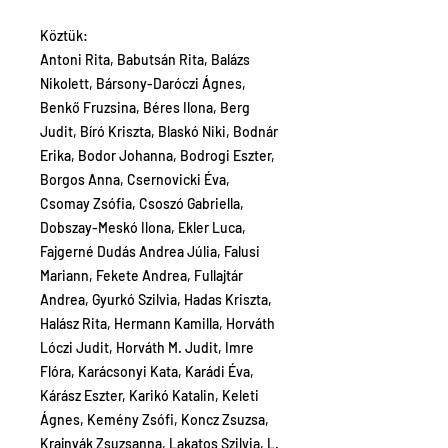
Köztük:
Antoni Rita, Babutsán Rita, Balázs
Nikolett, Bársony-Daróczi Ágnes,
Benkő Fruzsina, Béres Ilona, Berg
Judit, Bíró Kriszta, Blaskó Niki, Bodnár
Erika, Bodor Johanna, Bodrogi Eszter,
Borgos Anna, Csernovicki Éva,
Csomay Zsófia, Csoszó Gabriella,
Dobszay-Meskó Ilona, Ekler Luca,
Fajgerné Dudás Andrea Júlia, Falusi
Mariann, Fekete Andrea, Fullajtár
Andrea, Gyurkó Szilvia, Hadas Kriszta,
Halász Rita, Hermann Kamilla, Horváth
Lóczi Judit, Horváth M. Judit, Imre
Flóra, Karácsonyi Kata, Karádi Éva,
Kárász Eszter, Karikó Katalin, Keleti
Ágnes, Kemény Zsófi, Koncz Zsuzsa,
Krajnyák Zsuzsanna, Lakatos Szilvia, L.