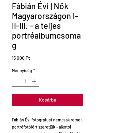
Fábián Évi | Nők
Magyarországon I-
II-III. - a teljes
portréalbumcsoma
g
Ár
15 000 Ft
Mennyiség
*
Kosárba
Fábián Évi fotográfust nemcsak remek
portréfotóiért szeretjük – alkotói