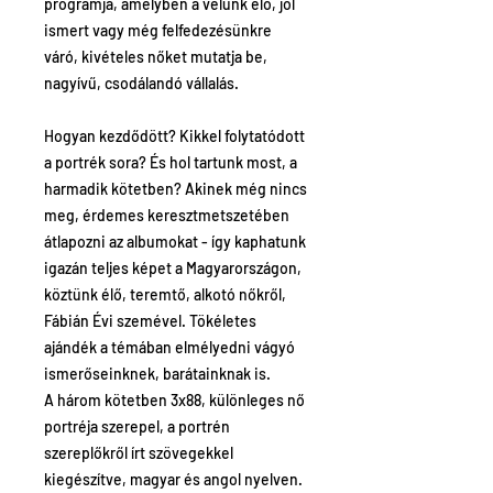
programja, amelyben a velünk élő, jól
ismert vagy még felfedezésünkre
váró, kivételes nőket mutatja be,
nagyívű, csodálandó vállalás.
Hogyan kezdődött? Kikkel folytatódott
a portrék sora? És hol tartunk most, a
harmadik kötetben? Akinek még nincs
meg, érdemes keresztmetszetében
átlapozni az albumokat - így kaphatunk
igazán teljes képet a Magyarországon,
köztünk élő, teremtő, alkotó nőkről,
Fábián Évi szemével. Tökéletes
ajándék a témában elmélyedni vágyó
ismerőseinknek, barátainknak is.
A három kötetben 3x88, különleges nő
portréja szerepel, a portrén
szereplőkről írt szövegekkel
kiegészítve, magyar és angol nyelven.