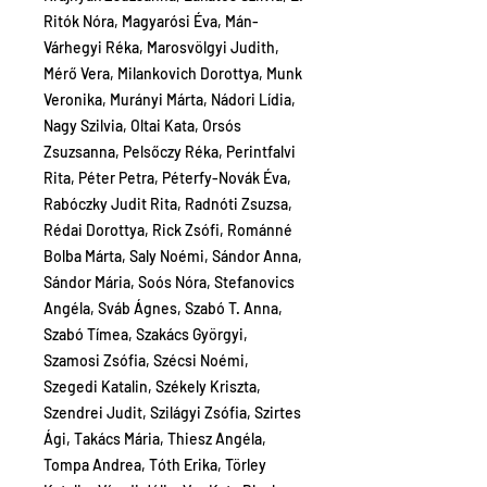
Ritók Nóra, Magyarósi Éva, Mán-
Várhegyi Réka, Marosvölgyi Judith,
Mérő Vera, Milankovich Dorottya, Munk
Veronika, Murányi Márta, Nádori Lídia,
Nagy Szilvia, Oltai Kata, Orsós
Zsuzsanna, Pelsőczy Réka, Perintfalvi
Rita, Péter Petra, Péterfy-Novák Éva,
Rabóczky Judit Rita, Radnóti Zsuzsa,
Rédai Dorottya, Rick Zsófi, Románné
Bolba Márta, Saly Noémi, Sándor Anna,
Sándor Mária, Soós Nóra, Stefanovics
Angéla, Sváb Ágnes, Szabó T. Anna,
Szabó Tímea, Szakács Györgyi,
Szamosi Zsófia, Szécsi Noémi,
Szegedi Katalin, Székely Kriszta,
Szendrei Judit, Szilágyi Zsófia, Szirtes
Ági, Takács Mária, Thiesz Angéla,
Tompa Andrea, Tóth Erika, Törley