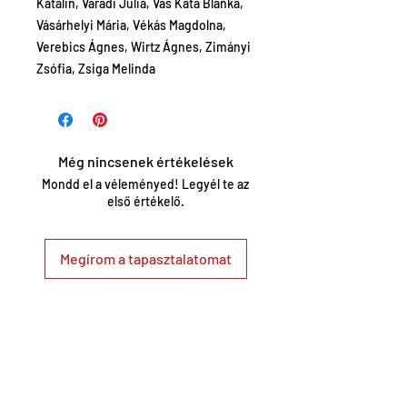
Katalin, Váradi Júlia, Vas Kata Blanka,
Vásárhelyi Mária, Vékás Magdolna,
Verebics Ágnes, Wirtz Ágnes, Zimányi
Zsófia, Zsiga Melinda
Még nincsenek értékelések
Mondd el a véleményed! Legyél te az
első értékelő.
Megírom a tapasztalatomat
Ez is tetszeni fog