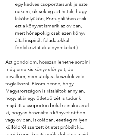
egy kedves csoporttársunk jelezte 
nekem, ők sokáig azt hitték, hogy 
lakóhelyükön, Portugáliában csak 
ezt a könyvet ismerik az oviban, 
mert hónapokig csak ezen könyv 
által inspirált feladatokkal 
foglalkoztatták a gyerekeket.)
Azt gondolom, hosszan lehetne sorolni 
még eme kis könyv előnyeit, de 
bevallom, nem utoljára készülök vele 
foglalkozni. Bízom benne, hogy 
Magyarországon is rátaláltok annyian, 
hogy akár egy ötletbörzét is tudunk 
majd itt a csoporton belül csinálni arról 
ki, hogyan használta a könyvet otthon 
vagy oviban, iskolában, esetleg milyen 
külföldről szerzett ötletet próbált ki... 
igazi közös, kreatív móka lehetne majd 