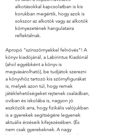
alkotásokkal kapcsolatban is kis 
korukban megértik, hogy azok is 
sokszor az alkotók vagy az alkotók 
környezetének hangulataira 
reflektálnak.
Apropó "színszörnyekkel felnövés"! A 
könyv kiadójánál, a Labirintus Kiadónál 
(ahol egyébként a könyv is 
megvásárolható), be tudjátok szerezni 
a könyvhöz tartozó kis szörnyfigurákat 
is, melyek azon túl, hogy remek 
játéklehetőségeket rejtenek családban, 
oviban és iskolába is, nagyon jó 
eszközök arra, hogy fizikális valójukban 
is a gyerekek segítségére legyenek 
aktuális érzéseik kifejezésében. (És 
nem csak gyerekeknek. A nagy 