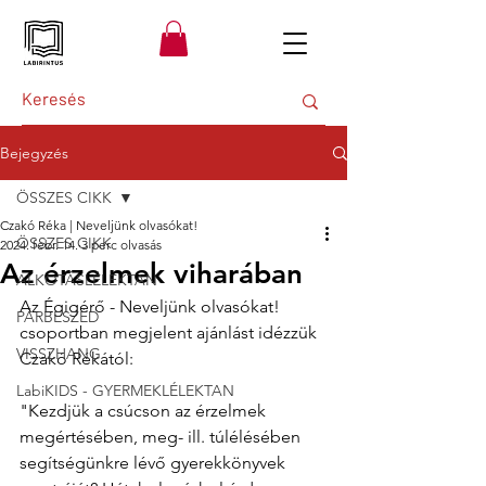
Bejegyzés
ÖSSZES CIKK
Czakó Réka | Neveljünk olvasókat!
ÖSSZES CIKK
2024. febr. 14.
3 perc olvasás
Az érzelmek viharában
ALKOTÁSLÉLEKTAN
Az Égigérő - Neveljünk olvasókat! 
PÁRBESZÉD
csoportban megjelent ajánlást idézzük 
VISSZHANG
Czakó Rékától: 
LabiKIDS - GYERMEKLÉLEKTAN
"Kezdjük a csúcson az érzelmek 
megértésében, meg- ill. túlélésében 
segítségünkre lévő gyerekkönyvek 