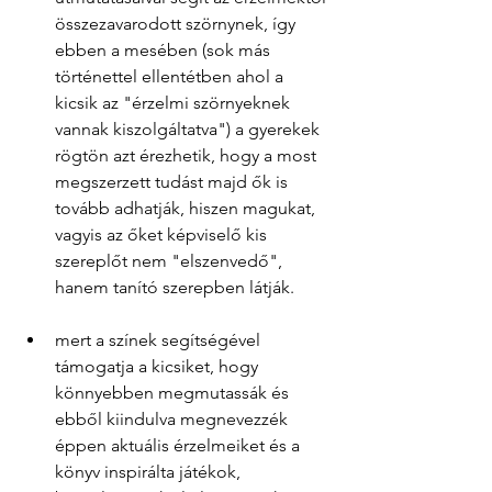
összezavarodott szörnynek, így 
ebben a mesében (sok más 
történettel ellentétben ahol a 
kicsik az "érzelmi szörnyeknek 
vannak kiszolgáltatva") a gyerekek 
rögtön azt érezhetik, hogy a most 
megszerzett tudást majd ők is 
tovább adhatják, hiszen magukat, 
vagyis az őket képviselő kis 
szereplőt nem "elszenvedő", 
hanem tanító szerepben látják.
mert a színek segítségével 
támogatja a kicsiket, hogy 
könnyebben megmutassák és 
ebből kiindulva megnevezzék 
éppen aktuális érzelmeiket és a 
könyv inspirálta játékok, 