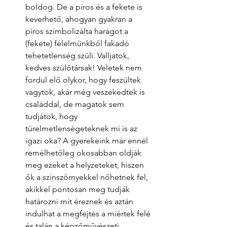
boldog. De a piros és a fekete is 
keverhető, ahogyan gyakran a 
piros szimbolizálta haragot a 
(fekete) félelmünkből fakadó 
tehetetlenség szüli. Valljatok, 
kedves szülőtársak! Veletek nem 
fordul elő olykor, hogy feszültek 
vagytok, akár még veszekedtek is 
családdal, de magatok sem 
tudjátok, hogy 
türelmetlenségeteknek mi is az 
igazi oka? A gyerekeink már ennél 
remélhetőleg okosabban oldják 
meg ezeket a helyzeteket, hiszen 
ők a színszörnyekkel nőhetnek fel, 
akikkel pontosan meg tudják 
határozni mit éreznek és aztán 
indulhat a megfejtés a miértek felé 
és talán a képzőművészeti 