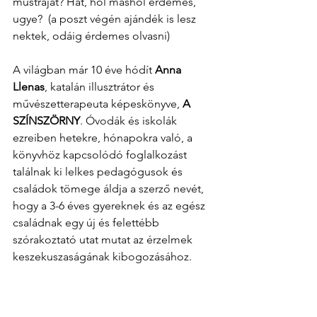
mustráját? Hát, hol máshol érdemes, 
ugye?  (a poszt végén ajándék is lesz 
nektek, odáig érdemes olvasni)
A világban már 10 éve hódít 
Anna 
Llenas
, katalán illusztrátor és 
művészetterapeuta képeskönyve, 
A 
SZÍNSZÖRNY
. Óvodák és iskolák 
ezreiben hetekre, hónapokra való, a 
könyvhöz kapcsolódó foglalkozást 
találnak ki lelkes pedagógusok és 
családok tömege áldja a szerző nevét, 
hogy a 3-6 éves gyereknek és az egész 
családnak egy új és felettébb 
szórakoztató utat mutat az érzelmek 
keszekuszaságának kibogozásához.