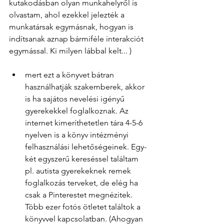
kutakodásban olyan munkahelyről is 
olvastam, ahol ezekkel jelezték a 
munkatársak egymásnak, hogyan is 
indítsanak aznap bármiféle interakciót 
egymással. Ki milyen lábbal kelt... )
mert ezt a könyvet bátran 
használhatják szakemberek, akkor 
is ha sajátos nevelési igényű 
gyerekekkel foglalkoznak. Az 
internet kimeríthetetlen tára 4-5-6 
nyelven is a könyv intézményi 
felhasználási lehetőségeinek. Egy-
két egyszerű kereséssel találtam 
pl. autista gyerekeknek remek 
foglalkozás terveket, de elég ha 
csak a Pinterestet megnézitek. 
Több ezer fotós ötletet találtok a 
könyvvel kapcsolatban. (Ahogyan 