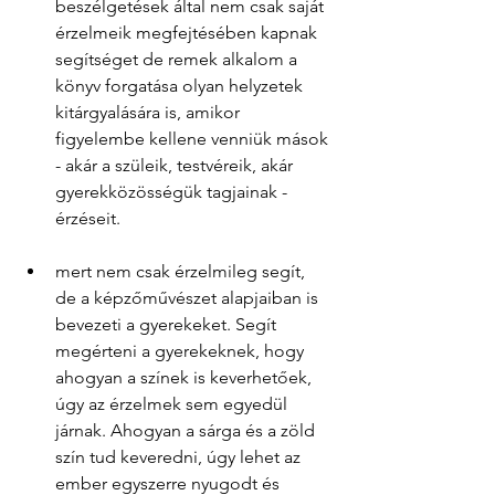
beszélgetések által nem csak saját 
érzelmeik megfejtésében kapnak 
segítséget de remek alkalom a 
könyv forgatása olyan helyzetek 
kitárgyalására is, amikor 
figyelembe kellene venniük mások 
- akár a szüleik, testvéreik, akár 
gyerekközösségük tagjainak - 
érzéseit.
mert nem csak érzelmileg segít, 
de a képzőművészet alapjaiban is 
bevezeti a gyerekeket. Segít 
megérteni a gyerekeknek, hogy 
ahogyan a színek is keverhetőek, 
úgy az érzelmek sem egyedül 
járnak. Ahogyan a sárga és a zöld 
szín tud keveredni, úgy lehet az 
ember egyszerre nyugodt és 