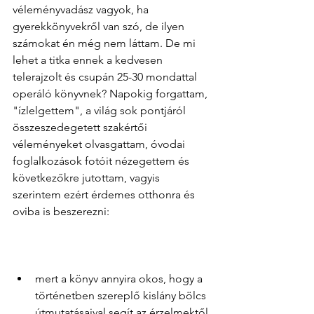
véleményvadász vagyok, ha 
gyerekkönyvekről van szó, de ilyen 
számokat én még nem láttam. De mi 
lehet a titka ennek a kedvesen 
telerajzolt és csupán 25-30 mondattal 
operáló könyvnek? Napokig forgattam, 
"ízlelgettem", a világ sok pontjáról 
összeszedegetett szakértői 
véleményeket olvasgattam, óvodai 
foglalkozások fotóit nézegettem és 
következőkre jutottam, vagyis 
szerintem ezért érdemes otthonra és 
oviba is beszerezni:
mert a könyv annyira okos, hogy a 
történetben szereplő kislány bölcs 
útmutatásaival segít az érzelmektől 