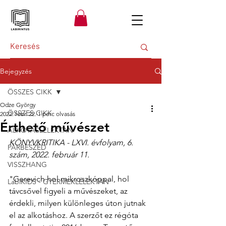
Bejegyzés
ÖSSZES CIKK
Odze György
ÖSSZES CIKK
2022. febr. 22.
1 perc olvasás
Érthető művészet
ALKOTÁSLÉLEKTAN
KÖNYVKRITIKA - LXVI. évfolyam, 6. 
PÁRBESZÉD
szám, 2022. február 11.
VISSZHANG
"Gerevich hol mikroszkóppal, hol 
LabiKIDS - GYERMEKLÉLEKTAN
távcsővel figyeli a művészeket, az 
érdekli, milyen különleges úton jutnak 
el az alkotáshoz. A szerzőt ez régóta 