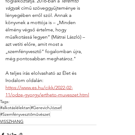
foglalkoztatja. 2016-ban a 
Teremtő 
vágyak
 című szöveggyűjteménye is 
lényegében erről szól. Annak a 
könyvnek a mottója is – „Minden 
élmény végső értelme, hogy 
műalkotássá legyen” (Mátrai László) – 
azt vetíti előre, amit most a 
„szemfényvesztő” fogalomban újra, 
még pontosabban meghatároz."
A teljes írás elolvasható az Élet és 
Irodalom oldalán:
https://www.es.hu/cikk/2022-02-
11/odze-gyorgy/ertheto-muveszet.html
Tags:
#alkotáslélektan
#GerevichJózsef
#Szemfényvesztőművészet
VISSZHANG