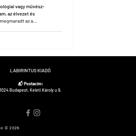
ológiai vagy művész-
am, az élvezet és
megmaradt az a...
LABIRINTUS KIADÓ
📬 Postacím:
1024 Budapest, Keleti Károly u 9.
dó © 2026