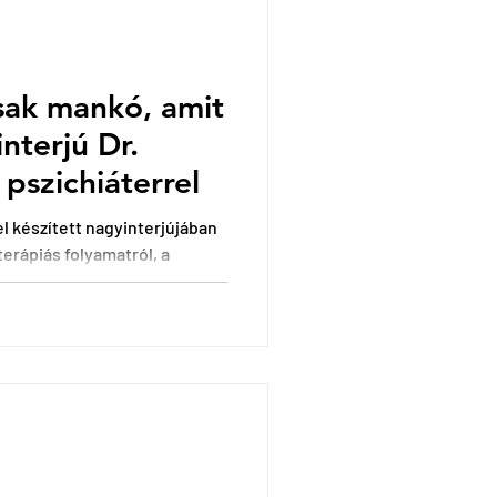
sak mankó, amit
interjú Dr.
pszichiáterrel
l készített nagyinterjújában
erápiás folyamatról, a