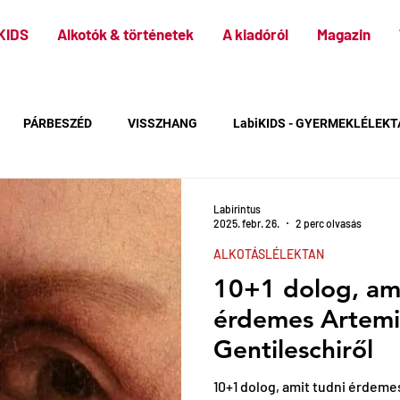
KIDS
Alkotók & történetek
A kiadóról
Magazin
PÁRBESZÉD
VISSZHANG
LabiKIDS - GYERMEKLÉLEK
Labirintus
2025. febr. 26.
2 perc olvasás
ALKOTÁSLÉLEKTAN
10+1 dolog, ami
érdemes Artemi
Gentileschiről
10+1 dolog, amit tudni érdeme