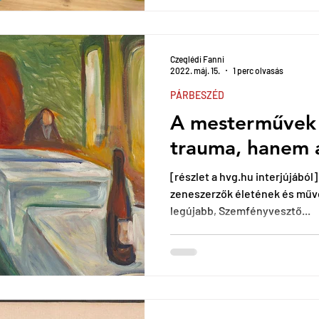
Czeglédi Fanni
2022. máj. 15.
1 perc olvasás
PÁRBESZÉD
A mesterművek 
trauma, hanem 
[részlet a hvg.hu interjújából] 
zeneszerzők életének és művei
legújabb, Szemfényvesztő...