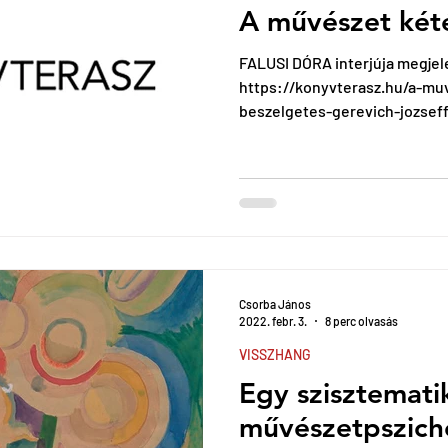
A művészet két
FALUSI DÓRA interjúja megjel
https://konyvterasz.hu/a-mu
beszelgetes-gerevich-jozseff
Csorba János
2022. febr. 3.
8 perc olvasás
VISSZHANG
Egy szisztemati
művészetpszicho