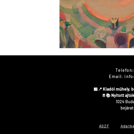
Kapcsol
Telefon:
Email:
info
🏪📍 Kiadói műhely,
​🚪📚 Nyitott ajt
1024 Budap
bejárat
ÁSZF
Adatk