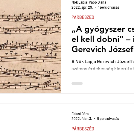
Nők Lapja | Papp Diána
2022. ápr. 29.
1 perc olvasás
PÁRBESZÉD
„A gyógyszer c
el kell dobni” – 
Gerevich József 
A Nők Lapja Gerevich Józseffe
számos érdekesség kiderül a t
terapeuta mindennapjairól...
Falusi Dóra
2022. febr. 3.
5 perc olvasás
PÁRBESZÉD