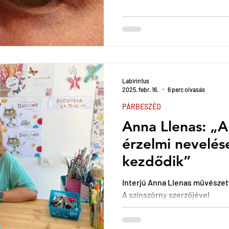
Labirintus
2025. febr. 16.
6 perc olvasás
PÁRBESZÉD
Anna Llenas: „
érzelmi nevelés
kezdődik”
Interjú Anna Llenas művészett
A színszörny szerzőjével