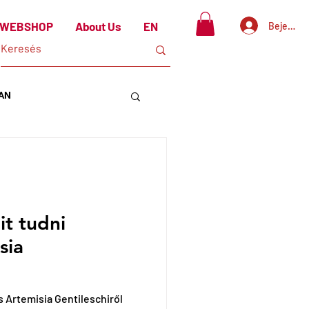
WEBSHOP
About Us
EN
Bejelent
TAN
t tudni
sia
s Artemisia Gentileschiről