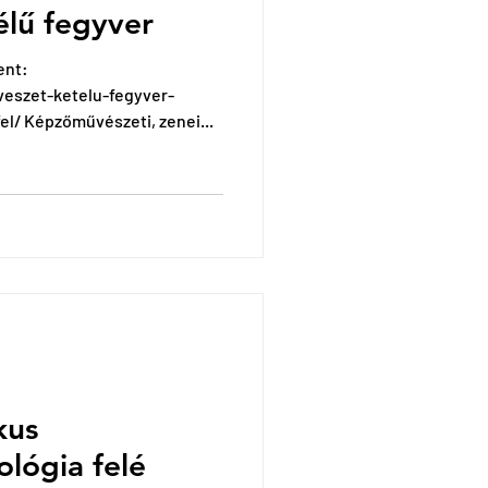
élű fegyver
ent:
veszet-ketelu-fegyver-
el/ Képzőművészeti, zenei...
kus
lógia felé