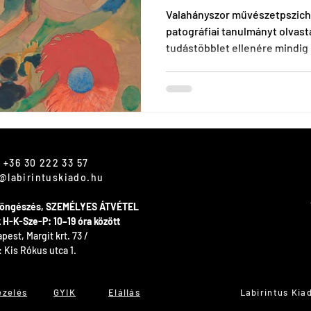
Valahányszor művészetpszich
patográfiai tanulmányt olvast
tudástöbblet ellenére mindig 
at
 +36 30 222 33 57
@labirintuskiado.hu
 böngészés, SZEMÉLYES ÁTVÉTEL
ók H-K-Sze-P: 10–19 óra között
est, Margit krt. 73 /
: Kis Rókus utca 1.
ezelés
GYIK
Elállás
Labirintus Kia