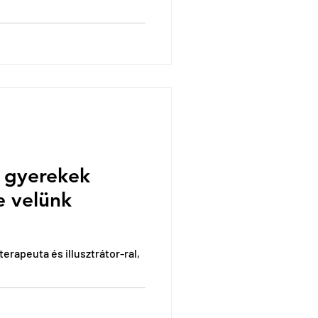
A gyerekek
e velünk
erapeuta és illusztrátor-ral,